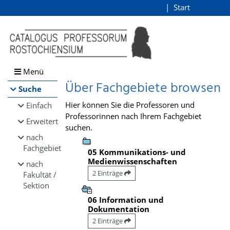
Browsen
Start
Login
direkt zum Inhalt
Menü
Über Fachgebiete browsen
Suche
Hier können Sie die Professoren und
Einfach
Professorinnen nach Ihrem Fachgebiet
Erweitert
suchen.
nach
Fachgebiet
05 Kommunikations- und
Medienwissenschaften
nach
2 Einträge
Fakultät /
Sektion
06 Information und
Dokumentation
2 Einträge