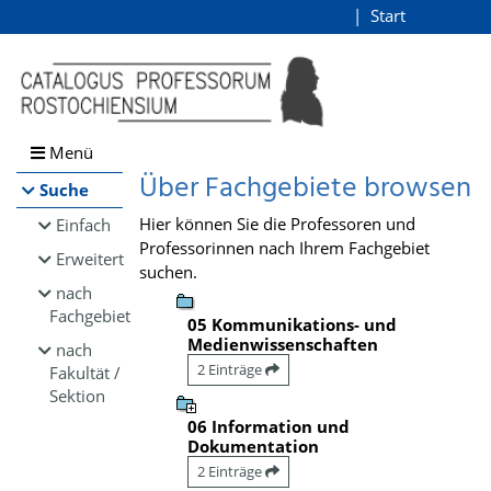
Browsen
Start
Login
direkt zum Inhalt
Menü
Über Fachgebiete browsen
Suche
Hier können Sie die Professoren und
Einfach
Professorinnen nach Ihrem Fachgebiet
Erweitert
suchen.
nach
Fachgebiet
05 Kommunikations- und
Medienwissenschaften
nach
2 Einträge
Fakultät /
Sektion
06 Information und
Dokumentation
2 Einträge