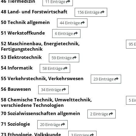
46 Tiermedizin
11 Einträge
48 Land- und Forstwirtschaft
156 Einträge
50 Technik allgemein
44 Einträge
51 Werkstoffkunde
6 Einträge
52 Maschinenbau, Energietechnik,
95 
Fertigungstechnik
53 Elektrotechnik
59 Einträge
54 Informatik
58 Einträge
55 Verkehrstechnik, Verkehrswesen
23 Einträge
56 Bauwesen
34 Einträge
58 Chemische Technik, Umwelttechnik,
5 E
verschiedene Technologien
70 Sozialwissenschaften allgemein
2 Einträge
71 Soziologie
20 Einträge
73 Ethnologie, Volkskunde
3 Einträge