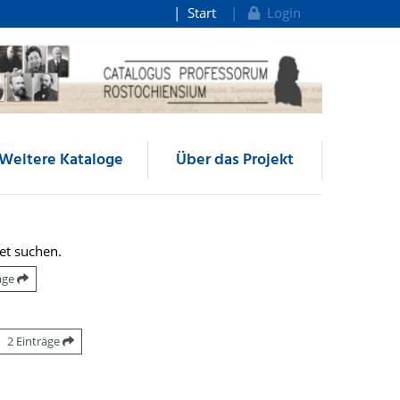
Start
Login
Weitere Kataloge
Über das Projekt
et suchen.
räge
2 Einträge