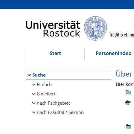
Browsen
direkt zum Inhalt
Start
Personenindex
Über
Suche
Hier kön
Einfach
Erweitert
nach Fachgebiet
nach Fakultät / Sektion