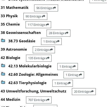
31 Mathematik
96 Einträge
33 Physik
90 Einträge
35 Chemie
117 Einträge
38 Geowissenschaften
28 Einträge
38.73 Geodäsie
1 Eintrag
39 Astronomie
2 Einträge
42 Biologie
135 Einträge
42.13 Molekularbiologie
1 Eintrag
42.60 Zoologie: Allgemeines
1 Eintrag
42.63 Tierphysiologie
1 Eintrag
43 Umweltforschung, Umweltschutz
20 Einträge
44 Medizin
707 Einträge