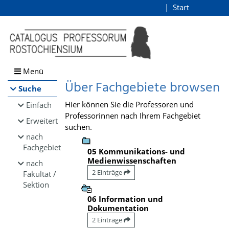
Browsen
Start
Login
direkt zum Inhalt
Menü
Über Fachgebiete browsen
Suche
Hier können Sie die Professoren und
Einfach
Professorinnen nach Ihrem Fachgebiet
Erweitert
suchen.
nach
Fachgebiet
05 Kommunikations- und
Medienwissenschaften
nach
2 Einträge
Fakultät /
Sektion
06 Information und
Dokumentation
2 Einträge