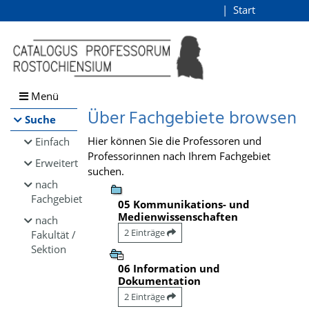
Browsen
Start
Login
direkt zum Inhalt
Menü
Über Fachgebiete browsen
Suche
Hier können Sie die Professoren und
Einfach
Professorinnen nach Ihrem Fachgebiet
Erweitert
suchen.
nach
Fachgebiet
05 Kommunikations- und
Medienwissenschaften
nach
2 Einträge
Fakultät /
Sektion
06 Information und
Dokumentation
2 Einträge