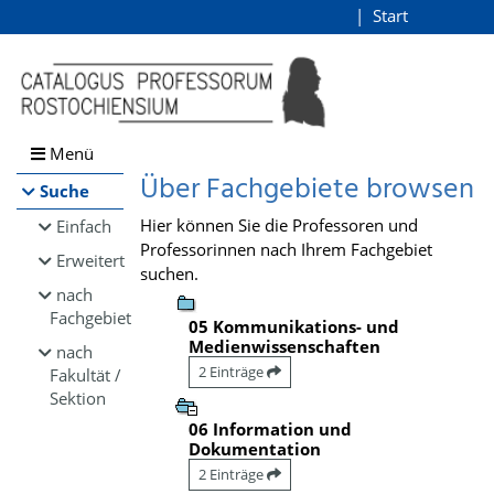
Browsen
Start
Login
direkt zum Inhalt
Menü
Über Fachgebiete browsen
Suche
Hier können Sie die Professoren und
Einfach
Professorinnen nach Ihrem Fachgebiet
Erweitert
suchen.
nach
Fachgebiet
05 Kommunikations- und
Medienwissenschaften
nach
2 Einträge
Fakultät /
Sektion
06 Information und
Dokumentation
2 Einträge