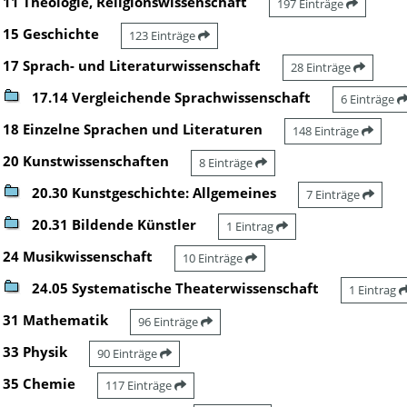
11 Theologie, Religionswissenschaft
197 Einträge
15 Geschichte
123 Einträge
17 Sprach- und Literaturwissenschaft
28 Einträge
17.14 Vergleichende Sprachwissenschaft
6 Einträge
18 Einzelne Sprachen und Literaturen
148 Einträge
20 Kunstwissenschaften
8 Einträge
20.30 Kunstgeschichte: Allgemeines
7 Einträge
20.31 Bildende Künstler
1 Eintrag
24 Musikwissenschaft
10 Einträge
24.05 Systematische Theaterwissenschaft
1 Eintrag
31 Mathematik
96 Einträge
33 Physik
90 Einträge
35 Chemie
117 Einträge