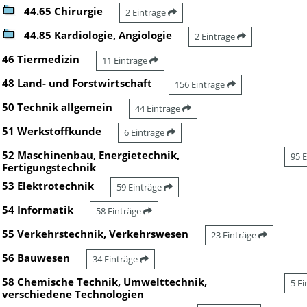
44.65 Chirurgie
2 Einträge
44.85 Kardiologie, Angiologie
2 Einträge
46 Tiermedizin
11 Einträge
48 Land- und Forstwirtschaft
156 Einträge
50 Technik allgemein
44 Einträge
51 Werkstoffkunde
6 Einträge
52 Maschinenbau, Energietechnik,
95 
Fertigungstechnik
53 Elektrotechnik
59 Einträge
54 Informatik
58 Einträge
55 Verkehrstechnik, Verkehrswesen
23 Einträge
56 Bauwesen
34 Einträge
58 Chemische Technik, Umwelttechnik,
5 E
verschiedene Technologien