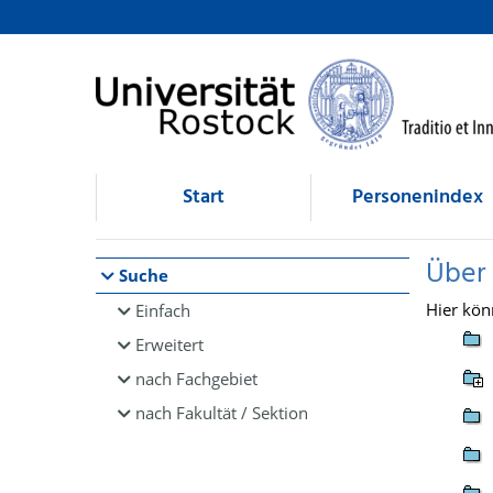
Browsen
direkt zum Inhalt
Start
Personenindex
Über
Suche
Hier kön
Einfach
Erweitert
nach Fachgebiet
nach Fakultät / Sektion