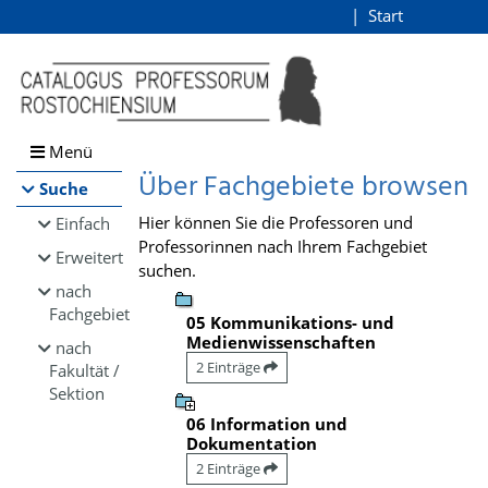
Browsen
Start
Login
direkt zum Inhalt
Menü
Über Fachgebiete browsen
Suche
Hier können Sie die Professoren und
Einfach
Professorinnen nach Ihrem Fachgebiet
Erweitert
suchen.
nach
Fachgebiet
05 Kommunikations- und
Medienwissenschaften
nach
2 Einträge
Fakultät /
Sektion
06 Information und
Dokumentation
2 Einträge