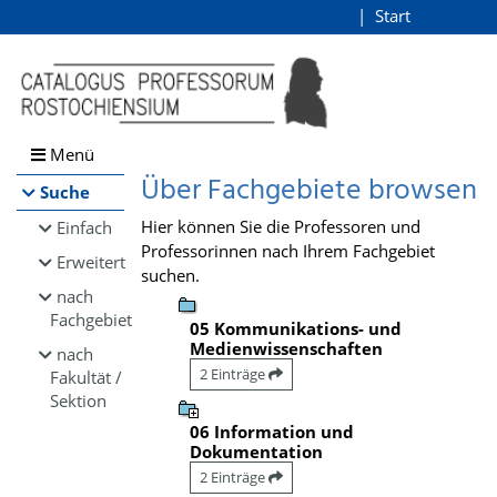
Browsen
Start
Login
direkt zum Inhalt
Menü
Über Fachgebiete browsen
Suche
Hier können Sie die Professoren und
Einfach
Professorinnen nach Ihrem Fachgebiet
Erweitert
suchen.
nach
Fachgebiet
05 Kommunikations- und
Medienwissenschaften
nach
2 Einträge
Fakultät /
Sektion
06 Information und
Dokumentation
2 Einträge