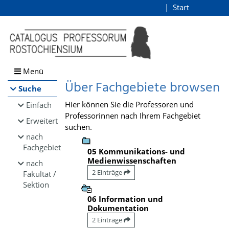
Browsen
Start
Login
direkt zum Inhalt
Menü
Über Fachgebiete browsen
Suche
Hier können Sie die Professoren und
Einfach
Professorinnen nach Ihrem Fachgebiet
Erweitert
suchen.
nach
Fachgebiet
05 Kommunikations- und
Medienwissenschaften
nach
2 Einträge
Fakultät /
Sektion
06 Information und
Dokumentation
2 Einträge