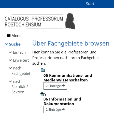
Browsen
Start
Login
direkt zum Inhalt
Menü
Über Fachgebiete browsen
Suche
Hier können Sie die Professoren und
Einfach
Professorinnen nach Ihrem Fachgebiet
Erweitert
suchen.
nach
Fachgebiet
05 Kommunikations- und
Medienwissenschaften
nach
2 Einträge
Fakultät /
Sektion
06 Information und
Dokumentation
2 Einträge