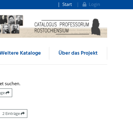
Start
Login
Weitere Kataloge
Über das Projekt
et suchen.
räge
2 Einträge