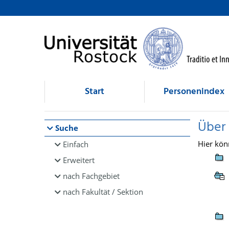
Browsen
direkt zum Inhalt
Start
Personenindex
Über
Suche
Hier kön
Einfach
Erweitert
nach Fachgebiet
nach Fakultät / Sektion