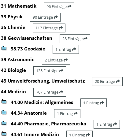
31 Mathematik
96 Einträge
33 Physik
90 Einträge
35 Chemie
117 Einträge
38 Geowissenschaften
28 Einträge
38.73 Geodäsie
1 Eintrag
39 Astronomie
2 Einträge
42 Biologie
135 Einträge
43 Umweltforschung, Umweltschutz
20 Einträge
44 Medizin
707 Einträge
44.00 Medizin: Allgemeines
1 Eintrag
44.34 Anatomie
1 Eintrag
44.40 Pharmazie, Pharmazeutika
1 Eintrag
44.61 Innere Medizin
1 Eintrag