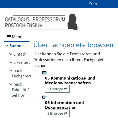
Browsen
Start
Login
direkt zum Inhalt
Menü
Über Fachgebiete browsen
Suche
Hier können Sie die Professoren und
Einfach
Professorinnen nach Ihrem Fachgebiet
Erweitert
suchen.
nach
Fachgebiet
05 Kommunikations- und
Medienwissenschaften
nach
2 Einträge
Fakultät /
Sektion
06 Information und
Dokumentation
2 Einträge