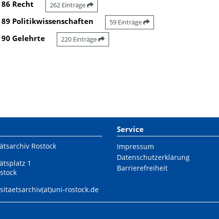
86 Recht
262 Einträge
89 Politikwissenschaften
59 Einträge
90 Gelehrte
220 Einträge
Service
ätsarchiv Rostock
Impressum
Datenschutzerklärung
ätsplatz 1
Barrierefreiheit
stock
sitaetsarchiv(at)uni-rostock.de