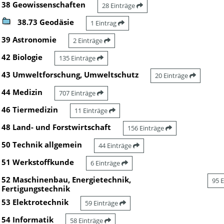
38 Geowissenschaften
28 Einträge
38.73 Geodäsie
1 Eintrag
39 Astronomie
2 Einträge
42 Biologie
135 Einträge
43 Umweltforschung, Umweltschutz
20 Einträge
44 Medizin
707 Einträge
46 Tiermedizin
11 Einträge
48 Land- und Forstwirtschaft
156 Einträge
50 Technik allgemein
44 Einträge
51 Werkstoffkunde
6 Einträge
52 Maschinenbau, Energietechnik,
95 
Fertigungstechnik
53 Elektrotechnik
59 Einträge
54 Informatik
58 Einträge