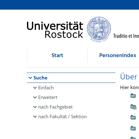
Browsen
direkt zum Inhalt
Start
Personenindex
Über
Suche
Hier kön
Einfach
Erweitert
nach Fachgebiet
nach Fakultät / Sektion