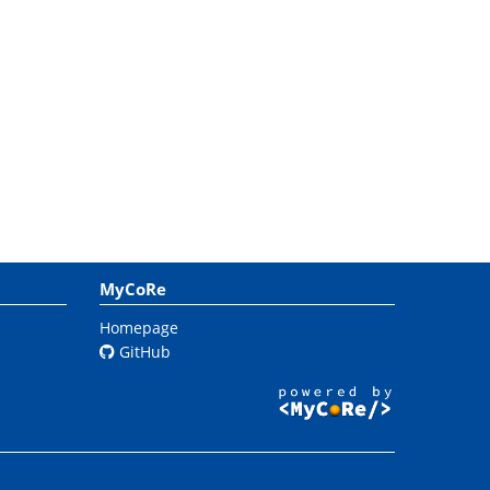
MyCoRe
Homepage
GitHub