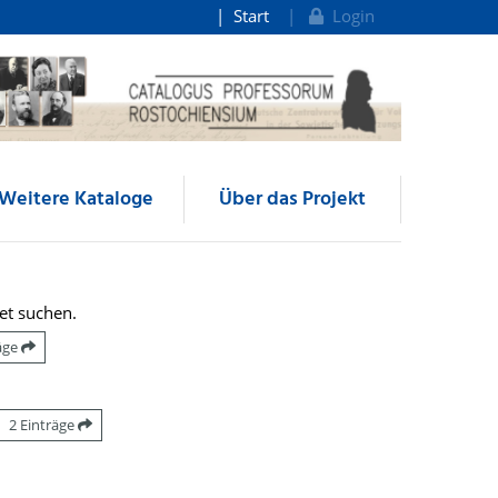
Start
Login
Weitere Kataloge
Über das Projekt
et suchen.
räge
2 Einträge