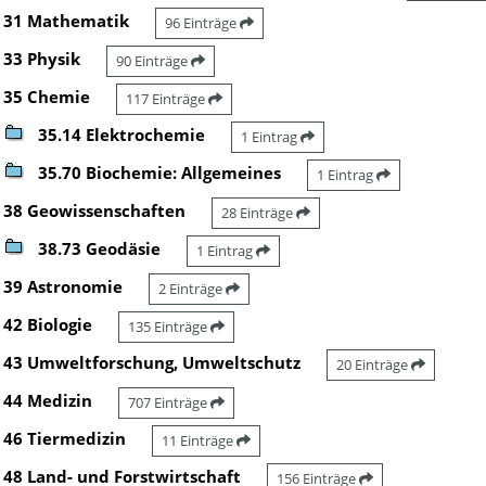
31 Mathematik
96 Einträge
33 Physik
90 Einträge
35 Chemie
117 Einträge
35.14 Elektrochemie
1 Eintrag
35.70 Biochemie: Allgemeines
1 Eintrag
38 Geowissenschaften
28 Einträge
38.73 Geodäsie
1 Eintrag
39 Astronomie
2 Einträge
42 Biologie
135 Einträge
43 Umweltforschung, Umweltschutz
20 Einträge
44 Medizin
707 Einträge
46 Tiermedizin
11 Einträge
48 Land- und Forstwirtschaft
156 Einträge