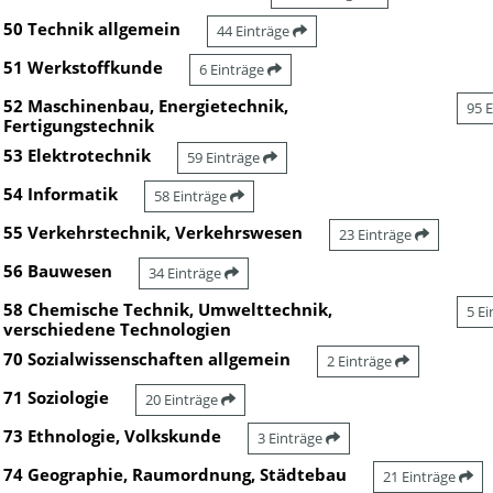
50 Technik allgemein
44 Einträge
51 Werkstoffkunde
6 Einträge
52 Maschinenbau, Energietechnik,
95 
Fertigungstechnik
53 Elektrotechnik
59 Einträge
54 Informatik
58 Einträge
55 Verkehrstechnik, Verkehrswesen
23 Einträge
56 Bauwesen
34 Einträge
58 Chemische Technik, Umwelttechnik,
5 E
verschiedene Technologien
70 Sozialwissenschaften allgemein
2 Einträge
71 Soziologie
20 Einträge
73 Ethnologie, Volkskunde
3 Einträge
74 Geographie, Raumordnung, Städtebau
21 Einträge