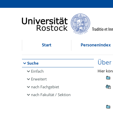
Browsen
direkt zum Inhalt
Start
Personenindex
Über
Suche
Hier kön
Einfach
Erweitert
nach Fachgebiet
nach Fakultät / Sektion