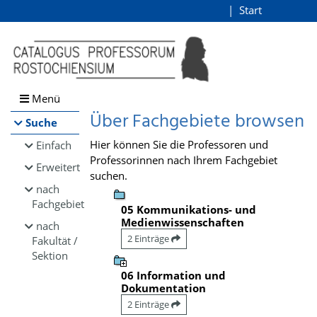
Browsen
Start
Login
direkt zum Inhalt
Menü
Über Fachgebiete browsen
Suche
Hier können Sie die Professoren und
Einfach
Professorinnen nach Ihrem Fachgebiet
Erweitert
suchen.
nach
Fachgebiet
05 Kommunikations- und
Medienwissenschaften
nach
2 Einträge
Fakultät /
Sektion
06 Information und
Dokumentation
2 Einträge