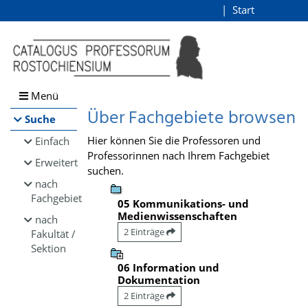
Browsen
Start
Login
direkt zum Inhalt
Menü
Über Fachgebiete browsen
Suche
Hier können Sie die Professoren und
Einfach
Professorinnen nach Ihrem Fachgebiet
Erweitert
suchen.
nach
Fachgebiet
05 Kommunikations- und
Medienwissenschaften
nach
2 Einträge
Fakultät /
Sektion
06 Information und
Dokumentation
2 Einträge