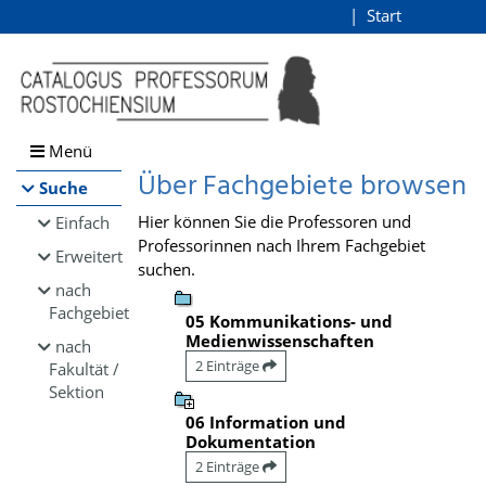
Browsen
Start
Login
direkt zum Inhalt
Menü
Über Fachgebiete browsen
Suche
Hier können Sie die Professoren und
Einfach
Professorinnen nach Ihrem Fachgebiet
Erweitert
suchen.
nach
Fachgebiet
05 Kommunikations- und
Medienwissenschaften
nach
2 Einträge
Fakultät /
Sektion
06 Information und
Dokumentation
2 Einträge