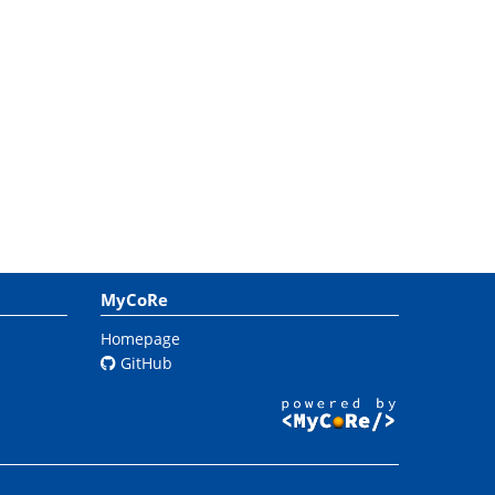
MyCoRe
Homepage
GitHub