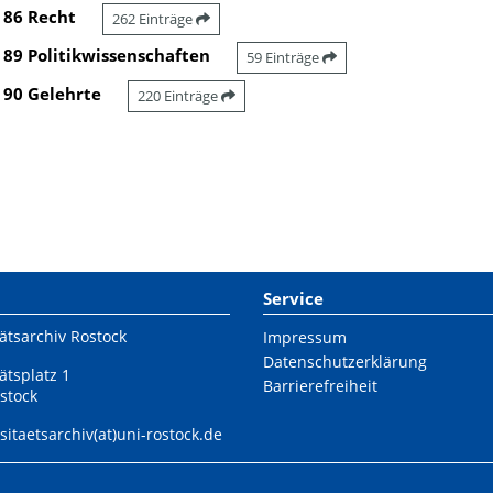
86 Recht
262 Einträge
89 Politikwissenschaften
59 Einträge
90 Gelehrte
220 Einträge
Service
ätsarchiv Rostock
Impressum
Datenschutzerklärung
ätsplatz 1
Barrierefreiheit
stock
sitaetsarchiv(at)uni-rostock.de