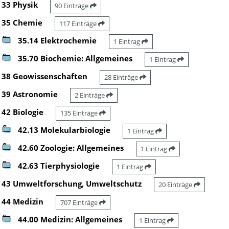
33 Physik
90 Einträge
35 Chemie
117 Einträge
35.14 Elektrochemie
1 Eintrag
35.70 Biochemie: Allgemeines
1 Eintrag
38 Geowissenschaften
28 Einträge
39 Astronomie
2 Einträge
42 Biologie
135 Einträge
42.13 Molekularbiologie
1 Eintrag
42.60 Zoologie: Allgemeines
1 Eintrag
42.63 Tierphysiologie
1 Eintrag
43 Umweltforschung, Umweltschutz
20 Einträge
44 Medizin
707 Einträge
44.00 Medizin: Allgemeines
1 Eintrag