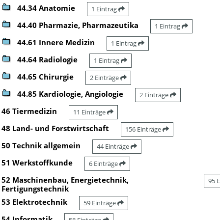
44.34 Anatomie
1 Eintrag
44.40 Pharmazie, Pharmazeutika
1 Eintrag
44.61 Innere Medizin
1 Eintrag
44.64 Radiologie
1 Eintrag
44.65 Chirurgie
2 Einträge
44.85 Kardiologie, Angiologie
2 Einträge
46 Tiermedizin
11 Einträge
48 Land- und Forstwirtschaft
156 Einträge
50 Technik allgemein
44 Einträge
51 Werkstoffkunde
6 Einträge
52 Maschinenbau, Energietechnik,
95 
Fertigungstechnik
53 Elektrotechnik
59 Einträge
54 Informatik