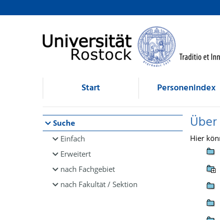
Browsen
direkt zum Inhalt
Start
Personenindex
Über
Suche
Hier kön
Einfach
Erweitert
nach Fachgebiet
nach Fakultät / Sektion