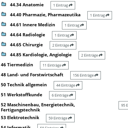
44.34 Anatomie
1 Eintrag
44.40 Pharmazie, Pharmazeutika
1 Eintrag
44.61 Innere Medizin
1 Eintrag
44.64 Radiologie
1 Eintrag
44.65 Chirurgie
2 Einträge
44.85 Kardiologie, Angiologie
2 Einträge
46 Tiermedizin
11 Einträge
48 Land- und Forstwirtschaft
156 Einträge
50 Technik allgemein
44 Einträge
51 Werkstoffkunde
6 Einträge
52 Maschinenbau, Energietechnik,
95 
Fertigungstechnik
53 Elektrotechnik
59 Einträge
54 Informatik