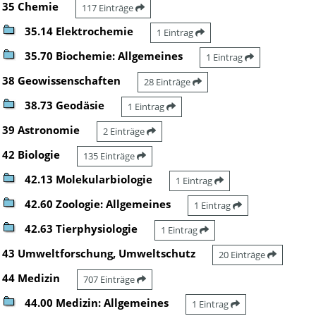
35 Chemie
117 Einträge
35.14 Elektrochemie
1 Eintrag
35.70 Biochemie: Allgemeines
1 Eintrag
38 Geowissenschaften
28 Einträge
38.73 Geodäsie
1 Eintrag
39 Astronomie
2 Einträge
42 Biologie
135 Einträge
42.13 Molekularbiologie
1 Eintrag
42.60 Zoologie: Allgemeines
1 Eintrag
42.63 Tierphysiologie
1 Eintrag
43 Umweltforschung, Umweltschutz
20 Einträge
44 Medizin
707 Einträge
44.00 Medizin: Allgemeines
1 Eintrag