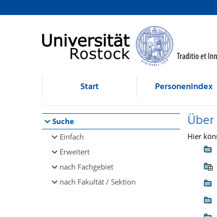
Browsen
direkt zum Inhalt
Start
Personenindex
Über
Suche
Hier kön
Einfach
Erweitert
nach Fachgebiet
nach Fakultät / Sektion