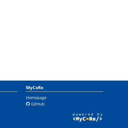
MyCoRe
Homepage
GitHub