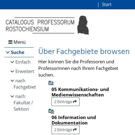
Browsen
Start
Login
direkt zum Inhalt
Menü
Über Fachgebiete browsen
Suche
Hier können Sie die Professoren und
Einfach
Professorinnen nach Ihrem Fachgebiet
Erweitert
suchen.
nach
Fachgebiet
05 Kommunikations- und
Medienwissenschaften
nach
2 Einträge
Fakultät /
Sektion
06 Information und
Dokumentation
2 Einträge