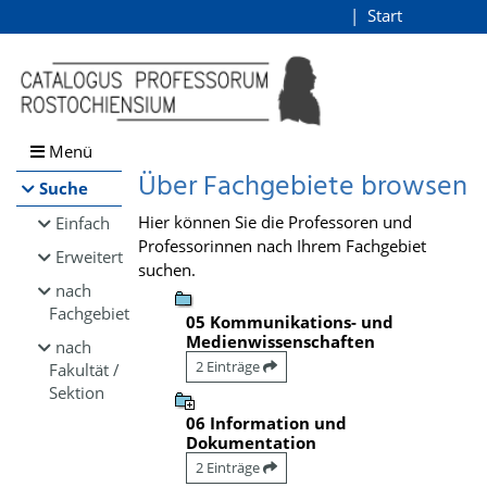
Browsen
Start
Login
direkt zum Inhalt
Menü
Über Fachgebiete browsen
Suche
Hier können Sie die Professoren und
Einfach
Professorinnen nach Ihrem Fachgebiet
Erweitert
suchen.
nach
Fachgebiet
05 Kommunikations- und
Medienwissenschaften
nach
2 Einträge
Fakultät /
Sektion
06 Information und
Dokumentation
2 Einträge