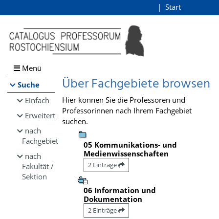
Browsen
Start
Login
direkt zum Inhalt
Menü
Über Fachgebiete browsen
Suche
Hier können Sie die Professoren und
Einfach
Professorinnen nach Ihrem Fachgebiet
Erweitert
suchen.
nach
Fachgebiet
05 Kommunikations- und
Medienwissenschaften
nach
2 Einträge
Fakultät /
Sektion
06 Information und
Dokumentation
2 Einträge