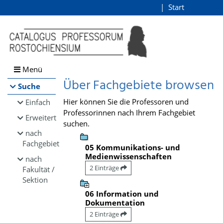
Browsen
Start
Login
direkt zum Inhalt
Menü
Über Fachgebiete browsen
Suche
Hier können Sie die Professoren und
Einfach
Professorinnen nach Ihrem Fachgebiet
Erweitert
suchen.
nach
Fachgebiet
05 Kommunikations- und
Medienwissenschaften
nach
2 Einträge
Fakultät /
Sektion
06 Information und
Dokumentation
2 Einträge