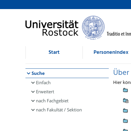
Browsen
direkt zum Inhalt
Start
Personenindex
Über
Suche
Hier kön
Einfach
Erweitert
nach Fachgebiet
nach Fakultät / Sektion