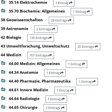
35.14 Elektrochemie
1 Eintrag
35.70 Biochemie: Allgemeines
1 Eintrag
38 Geowissenschaften
28 Einträge
39 Astronomie
2 Einträge
42 Biologie
135 Einträge
43 Umweltforschung, Umweltschutz
20 Einträge
44 Medizin
707 Einträge
44.00 Medizin: Allgemeines
1 Eintrag
44.34 Anatomie
1 Eintrag
44.40 Pharmazie, Pharmazeutika
1 Eintrag
44.61 Innere Medizin
1 Eintrag
44.64 Radiologie
1 Eintrag
44.65 Chirurgie
2 Einträge