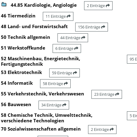
44.85 Kardiologie, Angiologie
2 Einträge
46 Tiermedizin
11 Einträge
48 Land- und Forstwirtschaft
156 Einträge
50 Technik allgemein
44 Einträge
51 Werkstoffkunde
6 Einträge
52 Maschinenbau, Energietechnik,
95 
Fertigungstechnik
53 Elektrotechnik
59 Einträge
54 Informatik
58 Einträge
55 Verkehrstechnik, Verkehrswesen
23 Einträge
56 Bauwesen
34 Einträge
58 Chemische Technik, Umwelttechnik,
5 E
verschiedene Technologien
70 Sozialwissenschaften allgemein
2 Einträge