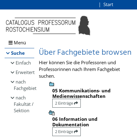
Browsen
Start
Login
direkt zum Inhalt
Menü
Über Fachgebiete browsen
Suche
Hier können Sie die Professoren und
Einfach
Professorinnen nach Ihrem Fachgebiet
Erweitert
suchen.
nach
Fachgebiet
05 Kommunikations- und
Medienwissenschaften
nach
2 Einträge
Fakultät /
Sektion
06 Information und
Dokumentation
2 Einträge