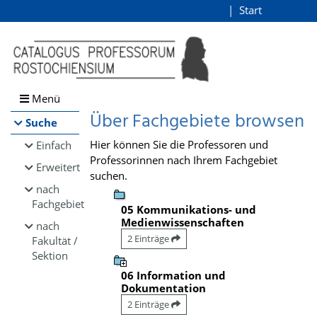
Browsen
Start
Login
direkt zum Inhalt
Menü
Über Fachgebiete browsen
Suche
Hier können Sie die Professoren und
Einfach
Professorinnen nach Ihrem Fachgebiet
Erweitert
suchen.
nach
Fachgebiet
05 Kommunikations- und
Medienwissenschaften
nach
2 Einträge
Fakultät /
Sektion
06 Information und
Dokumentation
2 Einträge