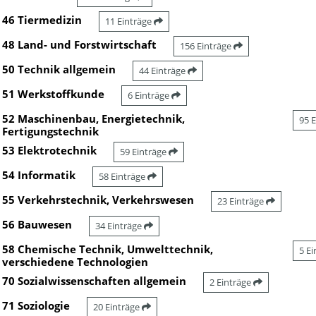
46 Tiermedizin
11 Einträge
48 Land- und Forstwirtschaft
156 Einträge
50 Technik allgemein
44 Einträge
51 Werkstoffkunde
6 Einträge
52 Maschinenbau, Energietechnik,
95 
Fertigungstechnik
53 Elektrotechnik
59 Einträge
54 Informatik
58 Einträge
55 Verkehrstechnik, Verkehrswesen
23 Einträge
56 Bauwesen
34 Einträge
58 Chemische Technik, Umwelttechnik,
5 E
verschiedene Technologien
70 Sozialwissenschaften allgemein
2 Einträge
71 Soziologie
20 Einträge