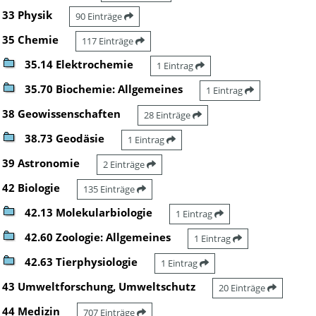
33 Physik
90 Einträge
35 Chemie
117 Einträge
35.14 Elektrochemie
1 Eintrag
35.70 Biochemie: Allgemeines
1 Eintrag
38 Geowissenschaften
28 Einträge
38.73 Geodäsie
1 Eintrag
39 Astronomie
2 Einträge
42 Biologie
135 Einträge
42.13 Molekularbiologie
1 Eintrag
42.60 Zoologie: Allgemeines
1 Eintrag
42.63 Tierphysiologie
1 Eintrag
43 Umweltforschung, Umweltschutz
20 Einträge
44 Medizin
707 Einträge