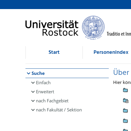
Browsen
direkt zum Inhalt
Start
Personenindex
Über
Suche
Hier kön
Einfach
Erweitert
nach Fachgebiet
nach Fakultät / Sektion