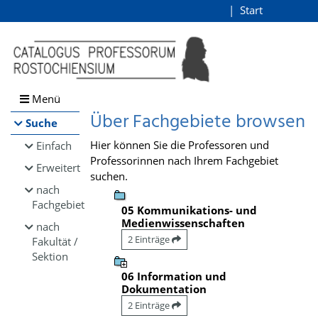
Browsen
Start
Login
direkt zum Inhalt
Menü
Über Fachgebiete browsen
Suche
Hier können Sie die Professoren und
Einfach
Professorinnen nach Ihrem Fachgebiet
Erweitert
suchen.
nach
Fachgebiet
05 Kommunikations- und
Medienwissenschaften
nach
2 Einträge
Fakultät /
Sektion
06 Information und
Dokumentation
2 Einträge