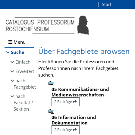
Browsen
Start
Login
direkt zum Inhalt
Menü
Über Fachgebiete browsen
Suche
Hier können Sie die Professoren und
Einfach
Professorinnen nach Ihrem Fachgebiet
Erweitert
suchen.
nach
Fachgebiet
05 Kommunikations- und
Medienwissenschaften
nach
2 Einträge
Fakultät /
Sektion
06 Information und
Dokumentation
2 Einträge