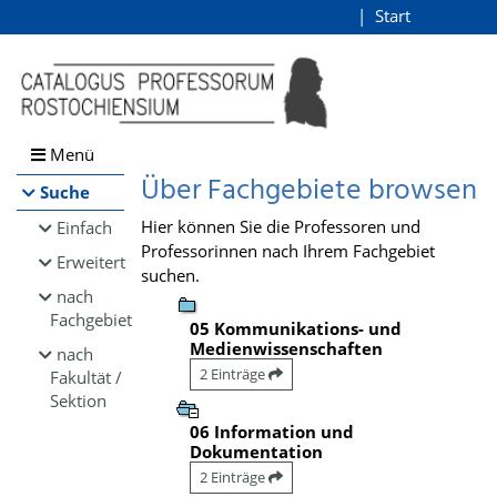
Browsen
Start
Login
direkt zum Inhalt
Menü
Über Fachgebiete browsen
Suche
Hier können Sie die Professoren und
Einfach
Professorinnen nach Ihrem Fachgebiet
Erweitert
suchen.
nach
Fachgebiet
05 Kommunikations- und
Medienwissenschaften
nach
2 Einträge
Fakultät /
Sektion
06 Information und
Dokumentation
2 Einträge