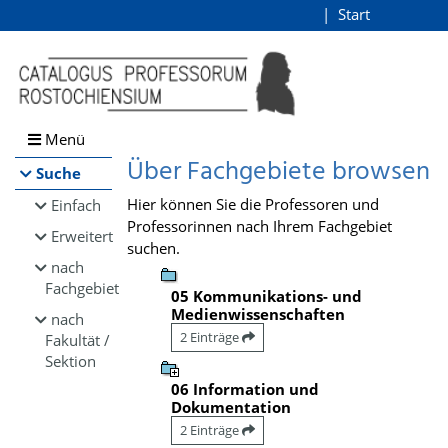
Browsen
Start
Login
direkt zum Inhalt
Menü
Über Fachgebiete browsen
Suche
Hier können Sie die Professoren und
Einfach
Professorinnen nach Ihrem Fachgebiet
Erweitert
suchen.
nach
Fachgebiet
05 Kommunikations- und
Medienwissenschaften
nach
2 Einträge
Fakultät /
Sektion
06 Information und
Dokumentation
2 Einträge