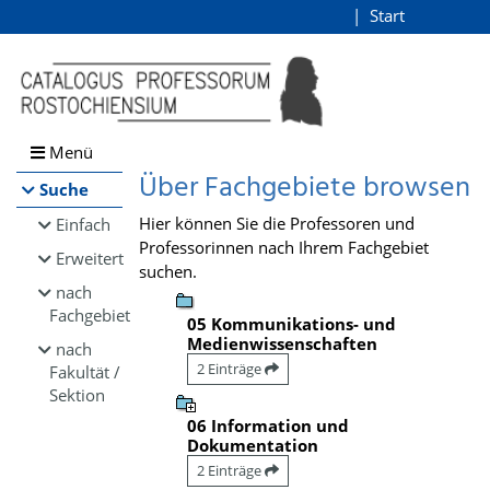
Browsen
Start
Login
direkt zum Inhalt
Menü
Über Fachgebiete browsen
Suche
Hier können Sie die Professoren und
Einfach
Professorinnen nach Ihrem Fachgebiet
Erweitert
suchen.
nach
Fachgebiet
05 Kommunikations- und
Medienwissenschaften
nach
2 Einträge
Fakultät /
Sektion
06 Information und
Dokumentation
2 Einträge