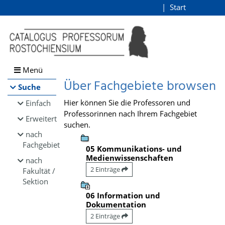
Browsen
Start
Login
direkt zum Inhalt
Menü
Über Fachgebiete browsen
Suche
Hier können Sie die Professoren und
Einfach
Professorinnen nach Ihrem Fachgebiet
Erweitert
suchen.
nach
Fachgebiet
05 Kommunikations- und
Medienwissenschaften
nach
2 Einträge
Fakultät /
Sektion
06 Information und
Dokumentation
2 Einträge