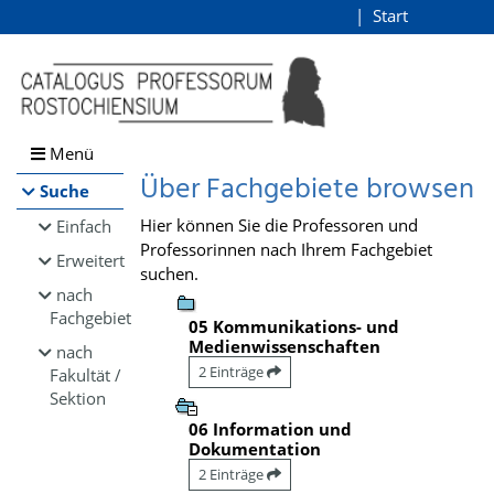
Browsen
Start
Login
direkt zum Inhalt
Menü
Über Fachgebiete browsen
Suche
Hier können Sie die Professoren und
Einfach
Professorinnen nach Ihrem Fachgebiet
Erweitert
suchen.
nach
Fachgebiet
05 Kommunikations- und
Medienwissenschaften
nach
2 Einträge
Fakultät /
Sektion
06 Information und
Dokumentation
2 Einträge