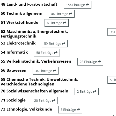
48 Land- und Forstwirtschaft
156 Einträge
50 Technik allgemein
44 Einträge
51 Werkstoffkunde
6 Einträge
52 Maschinenbau, Energietechnik,
95 
Fertigungstechnik
53 Elektrotechnik
59 Einträge
54 Informatik
58 Einträge
55 Verkehrstechnik, Verkehrswesen
23 Einträge
56 Bauwesen
34 Einträge
58 Chemische Technik, Umwelttechnik,
5 E
verschiedene Technologien
70 Sozialwissenschaften allgemein
2 Einträge
71 Soziologie
20 Einträge
73 Ethnologie, Volkskunde
3 Einträge