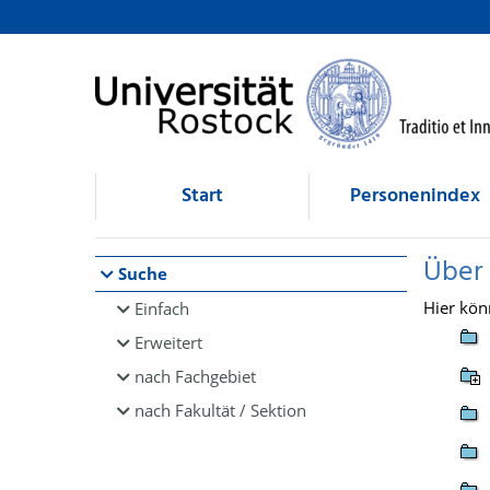
Browsen
direkt zum Inhalt
Start
Personenindex
Über
Suche
Hier kön
Einfach
Erweitert
nach Fachgebiet
nach Fakultät / Sektion