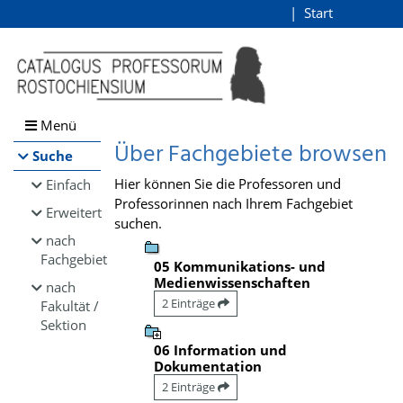
Browsen
Start
Login
direkt zum Inhalt
Menü
Über Fachgebiete browsen
Suche
Hier können Sie die Professoren und
Einfach
Professorinnen nach Ihrem Fachgebiet
Erweitert
suchen.
nach
Fachgebiet
05 Kommunikations- und
Medienwissenschaften
nach
2 Einträge
Fakultät /
Sektion
06 Information und
Dokumentation
2 Einträge