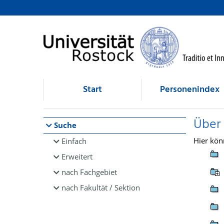
Browsen
direkt zum Inhalt
Start
Personenindex
Über
Suche
Hier kön
Einfach
Erweitert
nach Fachgebiet
nach Fakultät / Sektion