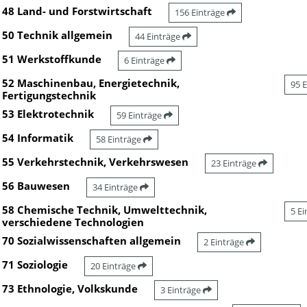
48 Land- und Forstwirtschaft
156 Einträge
50 Technik allgemein
44 Einträge
51 Werkstoffkunde
6 Einträge
52 Maschinenbau, Energietechnik,
95 
Fertigungstechnik
53 Elektrotechnik
59 Einträge
54 Informatik
58 Einträge
55 Verkehrstechnik, Verkehrswesen
23 Einträge
56 Bauwesen
34 Einträge
58 Chemische Technik, Umwelttechnik,
5 E
verschiedene Technologien
70 Sozialwissenschaften allgemein
2 Einträge
71 Soziologie
20 Einträge
73 Ethnologie, Volkskunde
3 Einträge