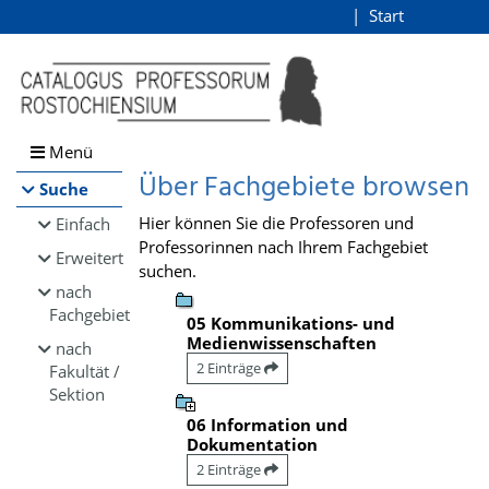
Browsen
Start
Login
direkt zum Inhalt
Menü
Über Fachgebiete browsen
Suche
Hier können Sie die Professoren und
Einfach
Professorinnen nach Ihrem Fachgebiet
Erweitert
suchen.
nach
Fachgebiet
05 Kommunikations- und
Medienwissenschaften
nach
2 Einträge
Fakultät /
Sektion
06 Information und
Dokumentation
2 Einträge