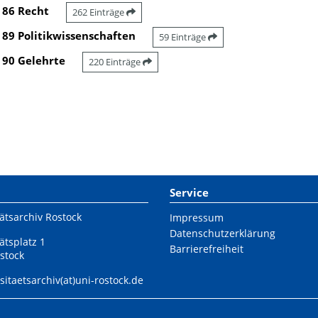
86 Recht
262 Einträge
89 Politikwissenschaften
59 Einträge
90 Gelehrte
220 Einträge
Service
ätsarchiv Rostock
Impressum
Datenschutzerklärung
ätsplatz 1
Barrierefreiheit
stock
sitaetsarchiv(at)uni-rostock.de