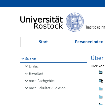
Browsen
direkt zum Inhalt
Start
Personenindex
Über
Suche
Hier kön
Einfach
Erweitert
nach Fachgebiet
nach Fakultät / Sektion