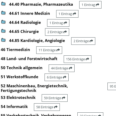
44.40 Pharmazie, Pharmazeutika
1 Eintrag
44.61 Innere Medizin
1 Eintrag
44.64 Radiologie
1 Eintrag
44.65 Chirurgie
2 Einträge
44.85 Kardiologie, Angiologie
2 Einträge
46 Tiermedizin
11 Einträge
48 Land- und Forstwirtschaft
156 Einträge
50 Technik allgemein
44 Einträge
51 Werkstoffkunde
6 Einträge
52 Maschinenbau, Energietechnik,
95 
Fertigungstechnik
53 Elektrotechnik
59 Einträge
54 Informatik
58 Einträge
55 Verkehrstechnik, Verkehrswesen