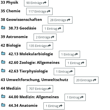
33 Physik
90 Einträge
35 Chemie
117 Einträge
38 Geowissenschaften
28 Einträge
38.73 Geodäsie
1 Eintrag
39 Astronomie
2 Einträge
42 Biologie
135 Einträge
42.13 Molekularbiologie
1 Eintrag
42.60 Zoologie: Allgemeines
1 Eintrag
42.63 Tierphysiologie
1 Eintrag
43 Umweltforschung, Umweltschutz
20 Einträge
44 Medizin
707 Einträge
44.00 Medizin: Allgemeines
1 Eintrag
44.34 Anatomie
1 Eintrag