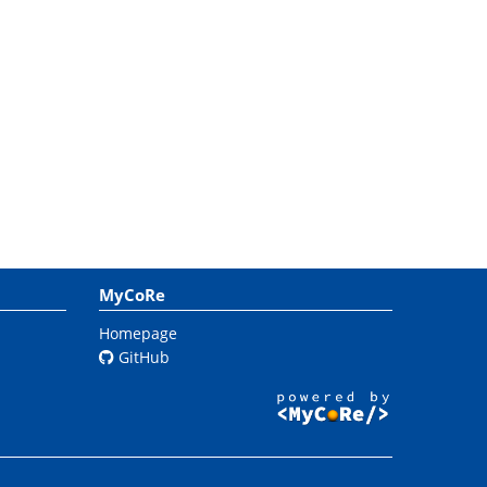
MyCoRe
Homepage
GitHub