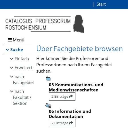
Browsen
Start
Login
direkt zum Inhalt
Menü
Über Fachgebiete browsen
Suche
Hier können Sie die Professoren und
Einfach
Professorinnen nach Ihrem Fachgebiet
Erweitert
suchen.
nach
Fachgebiet
05 Kommunikations- und
Medienwissenschaften
nach
2 Einträge
Fakultät /
Sektion
06 Information und
Dokumentation
2 Einträge