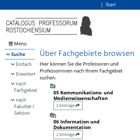
Browsen
Start
Login
direkt zum Inhalt
Menü
Über Fachgebiete browsen
Suche
Hier können Sie die Professoren und
Einfach
Professorinnen nach Ihrem Fachgebiet
Erweitert
suchen.
nach
Fachgebiet
05 Kommunikations- und
Medienwissenschaften
nach
2 Einträge
Fakultät /
Sektion
06 Information und
Dokumentation
2 Einträge