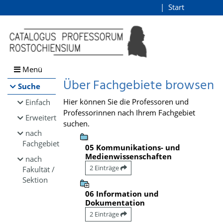
Browsen
Start
Login
direkt zum Inhalt
Menü
Über Fachgebiete browsen
Suche
Hier können Sie die Professoren und
Einfach
Professorinnen nach Ihrem Fachgebiet
Erweitert
suchen.
nach
Fachgebiet
05 Kommunikations- und
Medienwissenschaften
nach
2 Einträge
Fakultät /
Sektion
06 Information und
Dokumentation
2 Einträge