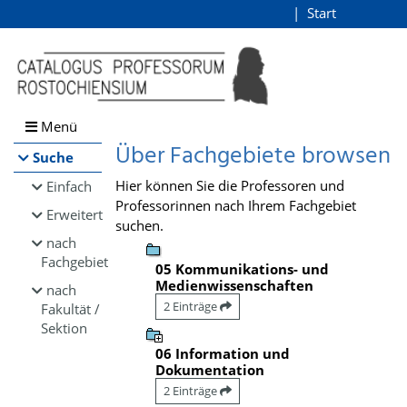
Browsen
Start
Login
direkt zum Inhalt
Menü
Über Fachgebiete browsen
Suche
Hier können Sie die Professoren und
Einfach
Professorinnen nach Ihrem Fachgebiet
Erweitert
suchen.
nach
Fachgebiet
05 Kommunikations- und
Medienwissenschaften
nach
2 Einträge
Fakultät /
Sektion
06 Information und
Dokumentation
2 Einträge