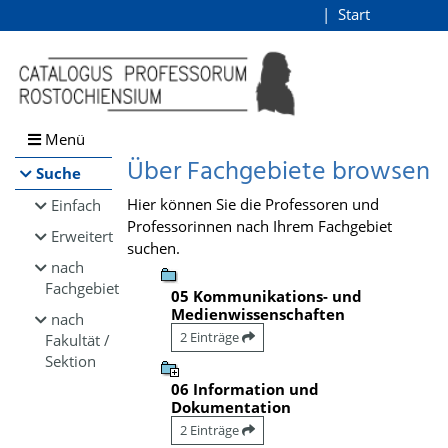
Browsen
Start
Login
direkt zum Inhalt
Menü
Über Fachgebiete browsen
Suche
Hier können Sie die Professoren und
Einfach
Professorinnen nach Ihrem Fachgebiet
Erweitert
suchen.
nach
Fachgebiet
05 Kommunikations- und
Medienwissenschaften
nach
2 Einträge
Fakultät /
Sektion
06 Information und
Dokumentation
2 Einträge