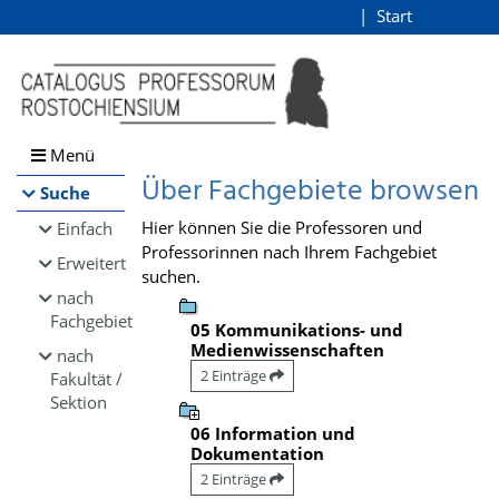
Browsen
Start
Login
direkt zum Inhalt
Menü
Über Fachgebiete browsen
Suche
Hier können Sie die Professoren und
Einfach
Professorinnen nach Ihrem Fachgebiet
Erweitert
suchen.
nach
Fachgebiet
05 Kommunikations- und
Medienwissenschaften
nach
2 Einträge
Fakultät /
Sektion
06 Information und
Dokumentation
2 Einträge