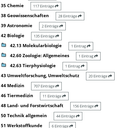
35 Chemie
117 Einträge
38 Geowissenschaften
28 Einträge
39 Astronomie
2 Einträge
42 Biologie
135 Einträge
42.13 Molekularbiologie
1 Eintrag
42.60 Zoologie: Allgemeines
1 Eintrag
42.63 Tierphysiologie
1 Eintrag
43 Umweltforschung, Umweltschutz
20 Einträge
44 Medizin
707 Einträge
46 Tiermedizin
11 Einträge
48 Land- und Forstwirtschaft
156 Einträge
50 Technik allgemein
44 Einträge
51 Werkstoffkunde
6 Einträge