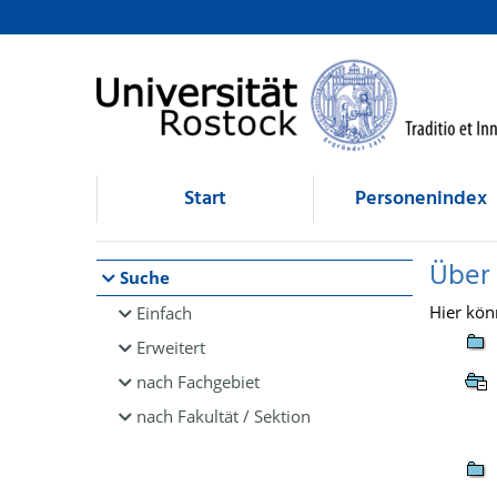
Browsen
direkt zum Inhalt
Start
Personenindex
Über
Suche
Hier kön
Einfach
Erweitert
nach Fachgebiet
nach Fakultät / Sektion