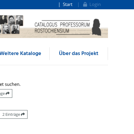
Start
Login
Weitere Kataloge
Über das Projekt
et suchen.
räge
2 Einträge