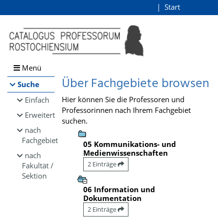
Browsen
Start
Login
direkt zum Inhalt
Menü
Über Fachgebiete browsen
Suche
Hier können Sie die Professoren und
Einfach
Professorinnen nach Ihrem Fachgebiet
Erweitert
suchen.
nach
Fachgebiet
05 Kommunikations- und
Medienwissenschaften
nach
2 Einträge
Fakultät /
Sektion
06 Information und
Dokumentation
2 Einträge