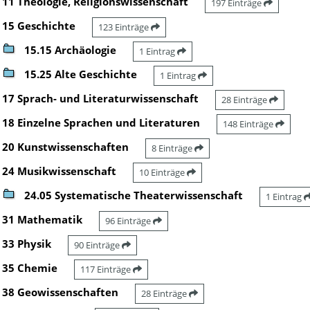
11 Theologie, Religionswissenschaft
197 Einträge
15 Geschichte
123 Einträge
15.15 Archäologie
1 Eintrag
15.25 Alte Geschichte
1 Eintrag
17 Sprach- und Literaturwissenschaft
28 Einträge
18 Einzelne Sprachen und Literaturen
148 Einträge
20 Kunstwissenschaften
8 Einträge
24 Musikwissenschaft
10 Einträge
24.05 Systematische Theaterwissenschaft
1 Eintrag
31 Mathematik
96 Einträge
33 Physik
90 Einträge
35 Chemie
117 Einträge
38 Geowissenschaften
28 Einträge