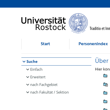
Browsen
direkt zum Inhalt
Start
Personenindex
Über
Suche
Hier kön
Einfach
Erweitert
nach Fachgebiet
nach Fakultät / Sektion