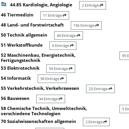
44.85 Kardiologie, Angiologie
2 Einträge
46 Tiermedizin
11 Einträge
48 Land- und Forstwirtschaft
156 Einträge
50 Technik allgemein
44 Einträge
51 Werkstoffkunde
6 Einträge
52 Maschinenbau, Energietechnik,
95 
Fertigungstechnik
53 Elektrotechnik
59 Einträge
54 Informatik
58 Einträge
55 Verkehrstechnik, Verkehrswesen
23 Einträge
56 Bauwesen
34 Einträge
58 Chemische Technik, Umwelttechnik,
5 E
verschiedene Technologien
70 Sozialwissenschaften allgemein
2 Einträge