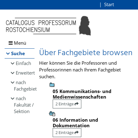
Browsen
Start
Login
direkt zum Inhalt
Menü
Über Fachgebiete browsen
Suche
Hier können Sie die Professoren und
Einfach
Professorinnen nach Ihrem Fachgebiet
Erweitert
suchen.
nach
Fachgebiet
05 Kommunikations- und
Medienwissenschaften
nach
2 Einträge
Fakultät /
Sektion
06 Information und
Dokumentation
2 Einträge